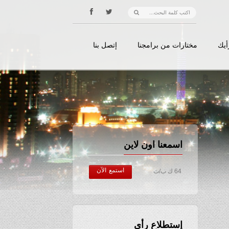
أيك
مختارات من برامجنا
إتصل بنا
اسمعنا اون لاين
استمع الآن
64 ك ب/ث
إستطلاع رأي