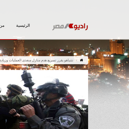
الرئيسية
من 
نتنياهو يقرر تسريع هدم منازل منفذى العمليات وزياد