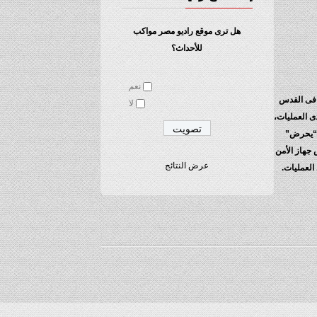
هل ترى موقع راديو مصر مواكب
للأحداث؟
نعم
ن فى القدس
لا
ى العمليات،
و “يحرض”
 جهاز الأمن
عرض النتائج
العمليات.