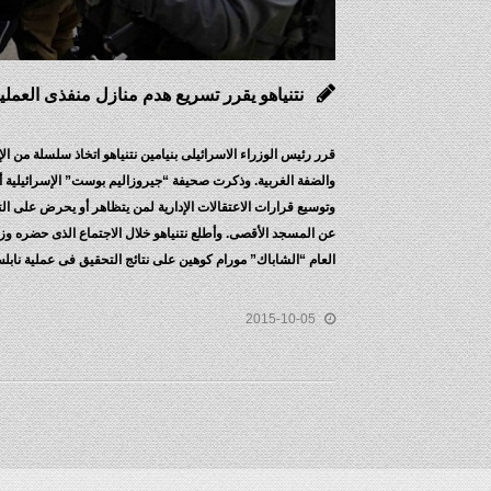
نتنياهو يقرر تسريع هدم منازل منفذى العملي
قرر رئيس الوزراء الاسرائيلى بنيامين نتنياهو اتخاذ سلسلة من
والضفة الغربية. وذكرت صحيفة “جيروزاليم بوست” الإسرائيلية 
وتوسيع قرارات الاعتقالات الإدارية لمن يتظاهر أو يحرض على الت
عن المسجد الأقصى. وأطلع نتنياهو خلال الاجتماع الذى حضره وزي
العام “الشاباك” مورام كوهين على نتائج التحقيق فى عملية نابل
2015-10-05