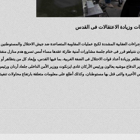
ات وزيادة الاعتقالات فى القدس
 الإجراءات العقابية المشددة لكبح عمليات المقاومة المتصاعدة ضد جيش الاحتلال والمستوطني
أن نتنياهو قرر فى ختام جلسة مشاورات أمنية طارئة عقدها مساء أمس تسريع هدم منازل منفذ
ظاهر وزيادة أعداد قوات الاحتلال فى الضفة الغربية، بما فيها القدس، وإبعاد كل من يتظاهر أ
ر الدفاع موشيه يعالون ورئيس الأركان غادى ايزنكوت ووزير الأمن الداخلى جلعاد أردان ورئيس
س الأخيرة والتى قتل بها مستوطنان، وكذلك أطلع على معلومات متعلقة بارتفاع محاولات تنفيذ 