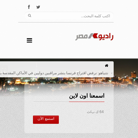
نتنياهو: نرفض اقتراح فرنسا بنشر مراقبين دوليين في الأماكن المقدسة بالقدس
اسمعنا اون لاين
64 ك ب/ث
استمع الآن