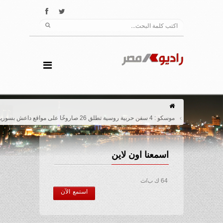
موسكو : 4 سفن حربية روسية تطلق 26 صاروخًا على مواقع داعش بسوريا
اسمعنا اون لاين
64 ك ب/ث
استمع الآن