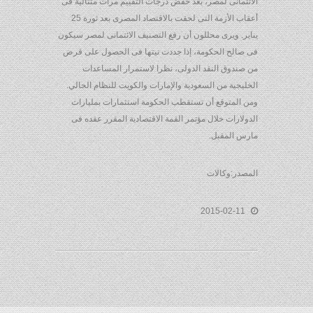
الائتمانى لمصر، بعد خفض درجات التقييم مرات متتالية فى
أعقاب الأزمة التى لحقت بالاقتصاد المصرى بعد ثورة 25
يناير. ويرى محللون أن رفع التصنيف الائتمانى لمصر سيكون
فى صالح الحكومة، إذا جددت نيتها فى الحصول على قرض
من صندوق النقد الدولى، نظرا لاستمرار المساعدات
الخليجية من السعودية والإمارات والكويت للنظام الحالي.
ومن المتوقع أن تستقطب الحكومة استثمارات بمليارات
الدولارات خلال مؤتمر القمة الاقتصادية المقرر عقده فى
مارس المقبل.
المصدر:وكالات
2015-02-11