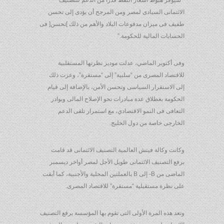
“سيوفر هبوط أسعار النفط قدرا من الدعم للتصنيف
الائتمانى السيادى لمصر ومن المرجح أن يؤدى إلى تحسن
طفيف فى ميزان مدفوعات البلاد والأهم من ذلك ]تحسن[ فى
الحسابات المالية للحكومة.”
وفى أكتوبر الماضي، عدلت موديز نظرتها المستقلبية
للاقتصاد المصرى من “سلبية” إلى “مستقرة”، وعزت ذلك
إلى الاستقرار السياسى وتحسن الأمن، بالإضافة إلى قيام
الحكومة بغطلاق عدة مبادرات نحو الإصلاح المالى وبوادر
التعافى فى النمو الاقتصادي، مع استمرار تلقى الدعم
الخارجى خاصة من دول الخليج.
وكانت وكالة فيتش العالمية التصنيف الائتمانى قد قامت
برفع التصنيف الائتمانى طويل الأجل لمصر أواخر ديسمبر
الماضى من B- إلى B بالعملتين المحلية والأجنبية، كما أبقت
على نظرة مستقبلية “مستقرة” للاقتصاد المصرى.
وتعد هذه المرة الأولى التى تقوم بها المؤسسة برفع التصنيف