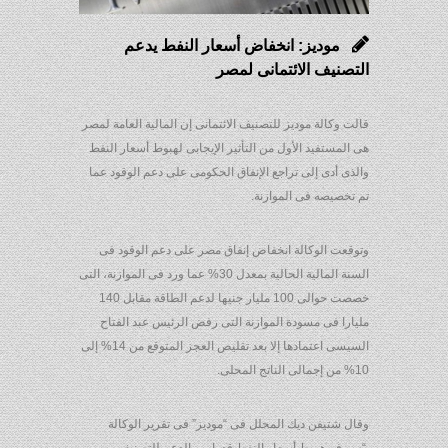
موديز: انخفاض أسعار النفط يدعم
التصنيف الائتمانى لمصر
قالت وكالة موديز للتصنيف الائتمانى إن المالية العامة لمصر
هى المستفيد الأول من التأثير الإيجابى لهبوط أسعار النفط
والذى أدى إلى تراجع الإنفاق الحكومى على دعم الوقود عما
تم تخصيصه فى الموازنة.
وتوقعت الوكالة انخفاض إنفاق مصر على دعم الوقود فى
السنة المالية الحالية بمعدل 30% عما ورد فى الموازنة، التى
خصصت حوالى 100 مليار جنيها لدعم الطاقة مقابل 140
مليارا فى مسودة الموازنة التى رفض الرئيس عبد الفتاح
السيسى اعتمادها إلا بعد تقليص العجز المتوقع من 14% إلى
10% من إجمالى الناتج المحلى.
وقال شتيفن ديك المحلل فى “موديز” فى تقرير الوكالة