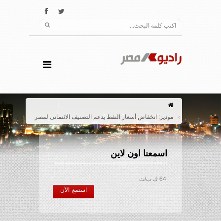
موديز: انخفاض أسعار النفط يدعم التصنيف الائتمانى لمصر
اسمعنا اون لاين
64 ك ب/ث
استمع الآن