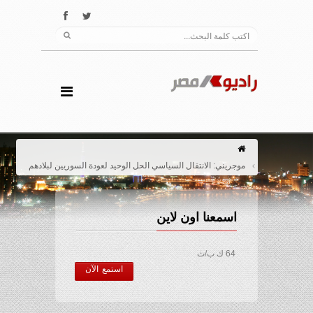
موجريني: الانتقال السياسي الحل الوحيد لعودة السوريين لبلادهم
اسمعنا اون لاين
64 ك ب/ث
استمع الآن