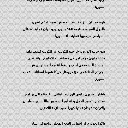
دولية تقدم دفعا كبيرا لانجاح مفاوضات السلام وحل الازمة
السورية.
واوضحت ان التزاماتنا هذا العام هو توجيه الدعم لسوريا
والدول المجاورة بقيمة 560 مليون يورو ، وان عملية الانتقال
السياسي سيعقبها عملية بناء لسوريا.
ومن جانبة اكد وزير خارجية الكويت ان الكويت قدمت مليار
و600 مليون دولار امريكي مساعدات للاجئيين ، واننا ندين
المأساة البشعة في ادلب وندعوا لتقديم المسئولين عن
الجرائم للعدالة ، والمؤتمر يمثل ادراكا عميقا لمعاناة الشعب
السوري
واشار الحريري رئيس الوزارء اللبنانى اننا نحتاج الى برنامج
استثمار لتوفير العمل والتعليم للسوريين واللبنانيين ، ولبنان
والاردن تشهدان تحديا كبيرا بسبب ازمة اللاجئين
واكد الحريري ان اجمالي الناتج المحلي تراجع في لبنان