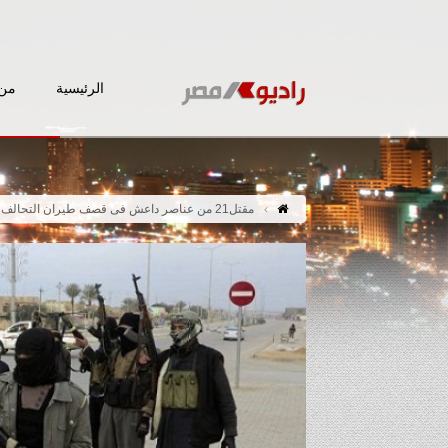
الرئيسية
من 
مقتل21 من عناصر داعش فى قصف طيران التحالف لموقعين بالأنبار العراقية