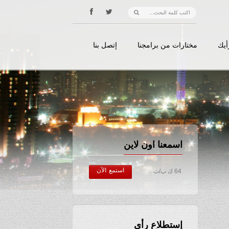
أيك
مختارات من برامجنا
إتصل بنا
اسمعنا اون لاين
استمع الآن
64 ك ب/ث
إستطلاع رأي