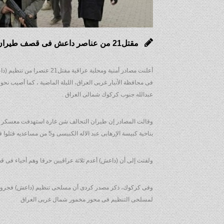
مقتل21 من عناصر داعش فى قصف طيران التحالف لموقعين بالأنبار العراقية
عبدالله جنوب كركوك شمالى العراق .
بناحية كبيسة الإرهابى عبد الاله الكبيسى و5 من مساعديه قتلوا فى قصف جوى استهدف نقطة أمنية “سيطرة” لمسلحى داعش قرب مصنع أسمنت كبيسة بالأنبار .
ولفتت إلى أن (داعش) أعدم ثلاثة عراقيين حرقا وهم أحياء فى قضاء
وفى كركوك، ذكر مصدر كردى أن مسلحى تنظيم (داعش) فجروا جس
لمسلحى التنظيم فى محور مخمور شمال غربى العراق