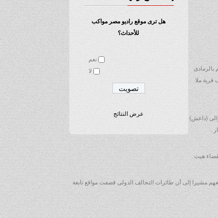
هل ترى موقع راديو مصر مواكب
للأحداث؟
نعم
حى التنظيم بالرمادى
لا
ن” قرب قرية ملا
عرض النتائج
من الإرهابيين ، مشيرة إلى أن والى (داعش)
قضاء هيت .
م مشيرا إلى أن طائرات التحالف الدولى قصفت مواقع تابعة