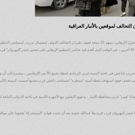
أعلنت مصادر أمنية ومحلية عراقية مقتل21 عنصرا من تنظيم (داعش) الإرهابى، بينهم 15 نتيجة قصف طيران التحالف الدولى لمعسكر تدريب لمسل
فى محافظة الأنبار غربى العراق، الليلة الماضية ، كما أصيب نحو 35 آخرين ، فى الوقت الذى أقدم فيه عناصر التنظيم الإرهابى على تفجير جسر”النهروا
وقالت المصادر إن طيران التحالف شن غارة استهدفت معسكر تدريب لداعش فى ناحية كبيسة غربى الرمادى لحظة تجمع 50 
 “هيت” غربى محافظة الأنبار ، بدعوى التعاون مع الأجهزة الأمنية فى ناحية الدولاب التابعة ل
ر النهروان قرب قرية ملا عبدالله خشية بعد أن شنت قوات “البيمشركة” هجوما على مواقعه