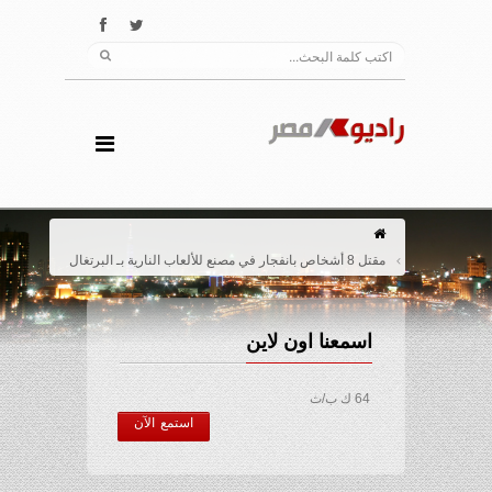
مقتل 8 أشخاص بانفجار في مصنع للألعاب النارية بـ البرتغال
اسمعنا اون لاين
64 ك ب/ث
استمع الآن