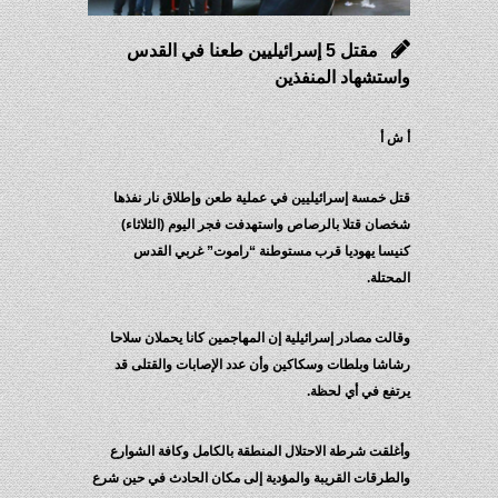
مقتل 5 إسرائيليين طعنا في القدس
واستشهاد المنفذين
أ ش أ
قتل خمسة إسرائيليين في عملية طعن وإطلاق نار نفذها
شخصان قتلا بالرصاص واستهدفت فجر اليوم (الثلاثاء)
كنيسا يهوديا قرب مستوطنة “راموت” غربي القدس
المحتلة.
وقالت مصادر إسرائيلية إن المهاجمين كانا يحملان سلاحا
رشاشا وبلطات وسكاكين وأن عدد الإصابات والقتلى قد
يرتفع في أي لحظة.
وأغلقت شرطة الاحتلال المنطقة بالكامل وكافة الشوارع
والطرقات القريبة والمؤدية إلى مكان الحادث في حين شرع