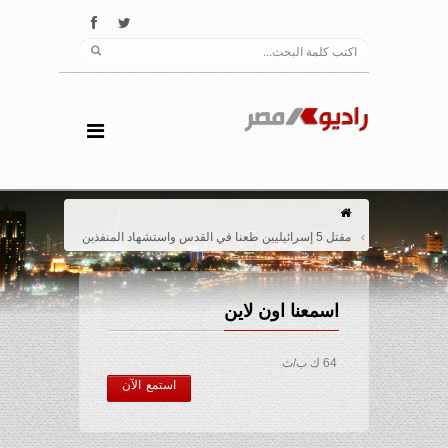
مقتل 5 إسرائيليين طعنا في القدس واستشهاد المنفذين
اسمعنا اون لاين
64 ك ب/ث
استمع الآن