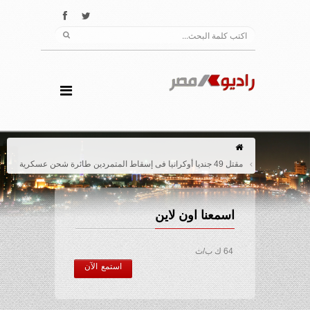
مقتل 49 جنديا أوكرانيا فى إسقاط المتمردين طائرة شحن عسكرية
اسمعنا اون لاين
64 ك ب/ث
استمع الآن