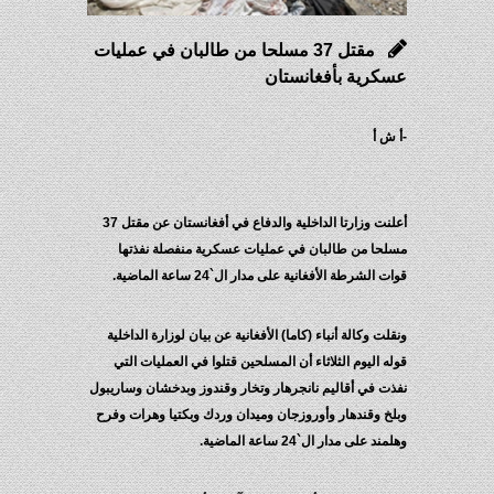
مقتل 37 مسلحا من طالبان في عمليات
عسكرية بأفغانستان
-أ ش أ
أعلنت وزارتا الداخلية والدفاع في أفغانستان عن مقتل 37
مسلحا من طالبان في عمليات عسكرية منفصلة نفذتها
قوات الشرطة الأفغانية على مدار ال`24 ساعة الماضية.
ونقلت وكالة أنباء (كاما) الأفغانية عن بيان لوزارة الداخلية
قوله اليوم الثلاثاء أن المسلحين قتلوا في العمليات التي
نفذت في أقاليم نانجرهار وتخار وقندوز وبدخشان وساريبول
وبلخ وقندهار وأوروزجان وميدان وردك وبكتيا وهرات وفرح
وهلمند على مدار ال`24 ساعة الماضية.