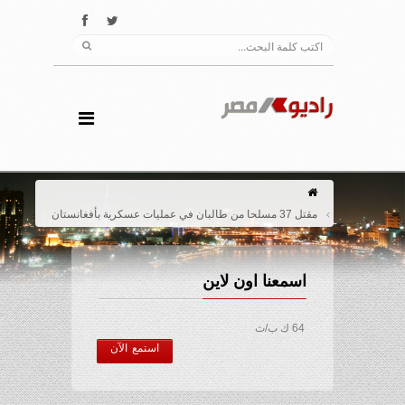
مقتل 37 مسلحا من طالبان في عمليات عسكرية بأفغانستان
اسمعنا اون لاين
64 ك ب/ث
استمع الآن