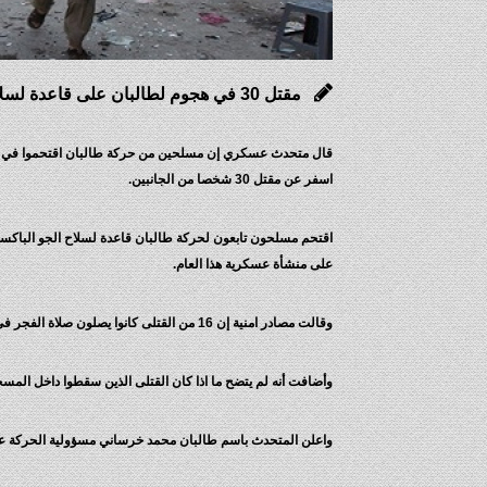
مقتل 30 في هجوم لطالبان على قاعدة لسلاح الجو الباكستاني
قال متحدث عسكري إن مسلحين من حركة طالبان اقتحموا في وقت 
اسفر عن مقتل 30 شخصا من الجانبين.
على منشأة عسكرية هذا العام.
وقالت مصادر امنية إن 16 من القتلى كانوا يصلون صلاة الفجر في مسجد وإن ضابطا برتبة كابتن قتل خلال صد الهجوم وإن 13 مسلحا قتلوا.
وأضافت أنه لم يتضح ما اذا كان القتلى الذين سقطوا داخل المسج
واعلن المتحدث باسم طالبان محمد خرساني مسؤولية الحركة عن 