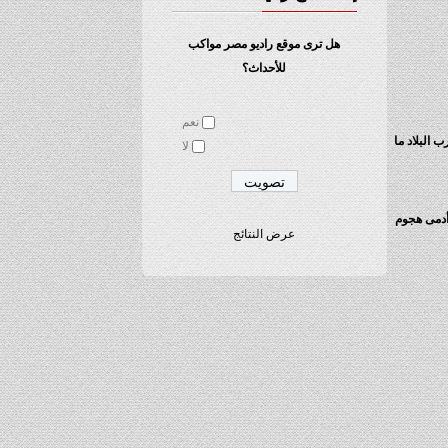
هل ترى موقع راديو مصر مواكب
للأحداث؟
نعم
البلاد ما
لا
 المضطربة بشمال غرب البلاد في هجوم اسفر عن مقتل 17 شخصا في أدمى هجوم
عرض النتائج