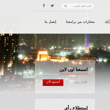
أيك
مختارات من برامجنا
إتصل بنا
اسمعنا اون لاين
استمع الآن
64 ك ب/ث
إستطلاع رأي