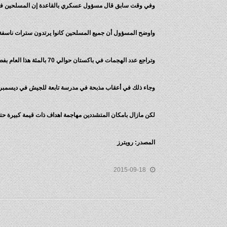
وفي وقت سابق قال مسؤول عسكري بالقاعدة إن المسلحين فتحوا 
واوضح المسؤول أن جميع المسلحين كانوا يرتدون سترات ناسفة و
وتراجع عدد الهجمات في باكستان حوالي 70 بالمئة هذا العام بفضل حملة تشمل شن هجمات للجيش على قواعد طالبان بمحاذاة الحدود مع افغانستان ومبادرات حكومية لمكافحة التشدد.
وجاء ذلك في أعقاب مذبحة في مدرسة تابعة للجيش في ديسمبر الماضي قتل فيها حوال
لكن مازال بامكان المتشددين مهاجمة اهداف ذات قيمة كبيرة حتى رغم تراجع عدد الهجمات
المصدر: رويترز
2015-09-18