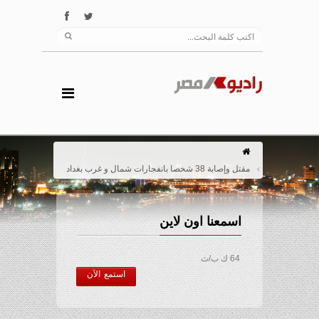
مقتل وإصابة 38 شخصا بانفجارات شمال و غرب بغداد
اسمعنا اون لاين
64 ك ب/ث
استمع الآن