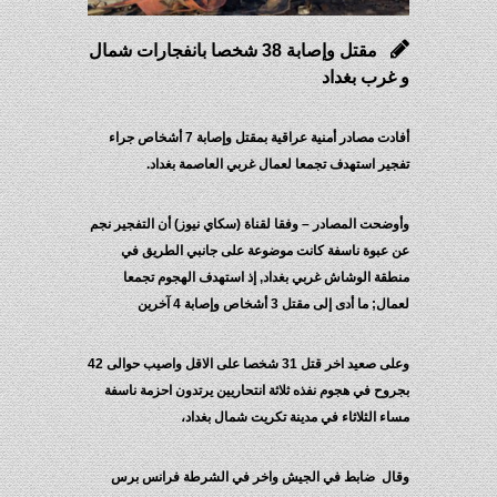
مقتل وإصابة 38 شخصا بانفجارات شمال
و غرب بغداد
أفادت مصادر أمنية عراقية بمقتل وإصابة 7 أشخاص جراء
تفجير استهدف تجمعا لعمال غربي العاصمة بغداد.
وأوضحت المصادر – وفقا لقناة (سكاي نيوز) أن التفجير نجم
عن عبوة ناسفة كانت موضوعة على جانبي الطريق في
منطقة الوشاش غربي بغداد, إذ استهدف الهجوم تجمعا
لعمال; ما أدى إلى مقتل 3 أشخاص وإصابة 4 آخرين
وعلى صعيد اخر قتل 31 شخصا على الاقل واصيب حوالى 42
بجروح في هجوم نفذه ثلاثة انتحاريين يرتدون احزمة ناسفة
مساء الثلاثاء في مدينة تكريت شمال بغداد،
وقال ضابط في الجيش واخر في الشرطة فرانس برس