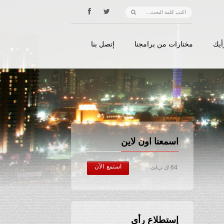
أيك
مختارات من برامجنا
إتصل بنا
اسمعنا اون لاين
استمع الآن
64 ك ب/ث
إستطلاع رأي