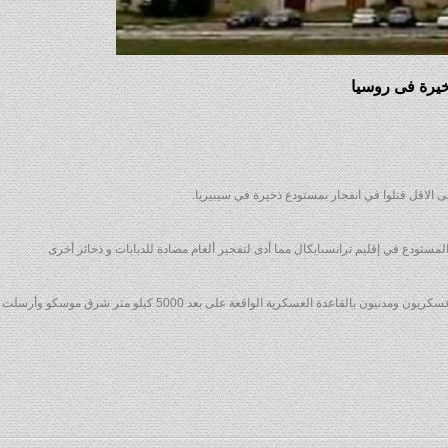
يرة فى روسيا
 الاقل قتلوا في انفجار بمستودع ذخيرة في سيبيريا.
وأضافت الوزارة إن حالة أربعة مصابين خطيرة ومن بينهم أفراد عسكريون ومدنيون بالقاعدة العسكرية الواقعة على بعد 0