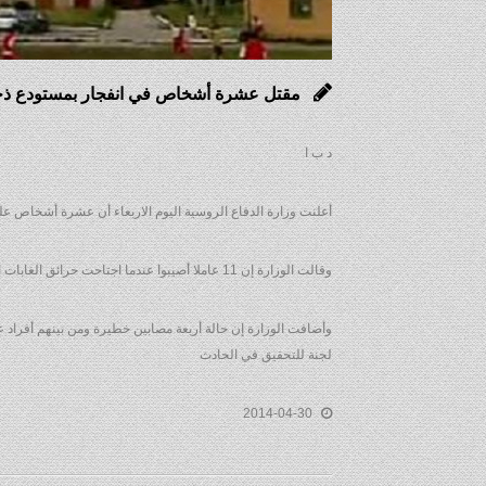
مقتل عشرة أشخاص في انفجار بمستودع ذخ
د ب ا
أعلنت وزارة الدفاع الروسية اليوم الاربعاء أن عشرة أشخاص على
وقالت الوزارة إن 11 عاملا أصيبوا عندما اجتاحت حرائق الغابات المستودع في إقليم ترانسبايكال مما أدى لتفجير ألغام مضادة للدبابات و ذخائر أخرى
لجنة للتحقيق في الحادث
2014-04-30