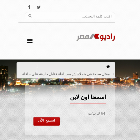
مقتل سبعة في بنجلاديش بعد إلقاء قنابل حارقة على حافلة
اسمعنا اون لاين
64 ك ب/ث
استمع الآن