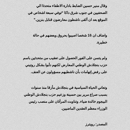
وقال منير حسين الضابط بادارة الاطفاء متحدثا الي
الصحفيين في جنوب شرق داكا “توفي سبعة اشخاص في
الموقع بعد ان ألقى ناشطون معارضون قنابل بنزين.”
واضاف ان 16 شخصا اصيبوا بحروق وبعضهم في حالة
خطيرة.
ولم يتسن على الفور الحصول على تعقيب من متحدثين باسم
حزب بنجلادش الوطني المعارض لكنهم دأبوا بشكل روتيني
على رفض إتهامات بأن ناشطيهم مسؤولون عن العنف.
وتعاني الحياة السياسية في بنجلادش مأزقا منذ سنوات
بسبب صراع مرير بين حسينة وزعيم حزب بنجلادش الوطني
البيجوم خالدة ضياء. وتناوبت المرأتان على منصب رئيس
الوزراء معظم العقدين الماضيين.
المصدر: رويترز