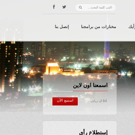
أيك
مختارات من برامجنا
إتصل بنا
اسمعنا اون لاين
استمع الآن
64 ك ب/ث
إستطلاع رأي