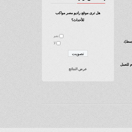
هل ترى موقع راديو مصر مواكب
للأحداث؟
نعم
وسط)،
لا
م للعمل
عرض النتائج