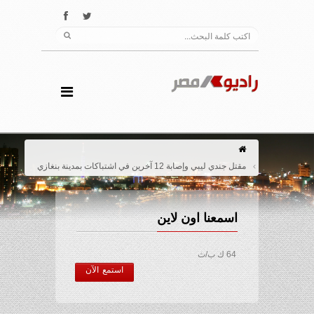
مقتل جندي ليبي وإصابة 12 آخرين في اشتباكات بمدينة بنغازي
اسمعنا اون لاين
64 ك ب/ث
استمع الآن