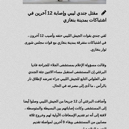
مقتل جندي ليبي وإصابة 12 آخرين في
اشتباكات بمدينة بنغازي
لقي جندي بقوات الجيش الليبي حتفه وأصيب 12 آخرون ،
في اشتباكات متفرقة بمدينة بنغازي مع قوات مجلس شورى
ثوار بنغازي.
وقالت مسؤولة الإعلام بمستشفى الجلاء للجراحة فاديا
البرغثي إن المستشفى استقبل مساء الاثنين جثة الجندي
علي العلواني التابع للجيش الليبي جراء تعرضه لإطلاق نار
بالرأس ، ما أدى إلى مصرعه في الحال.
وأضافت البرغثي أن 12 جريحا من الجيش الليبي وصلوا أيضا
إلى المستشفى وكانت إصاباتهم بين البسيطة والمتوسطة ،
لافتة إلى أنه تم تقديم الإسعافات الأولية لهم وخروج ثلاثة
مصابين من المستشفى وبقاء 9 آخرين لمواصلة تقديم