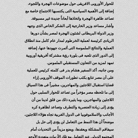
للحوار الأوروبى الافريقى حول موضوعات الهجرة واللجوء،
إضافة إلى الأهمية السياسية التى يكتسبها الاجتماع خاصة مع
تصاعد ظاهرة الهجرة واتخاذها أبعاداً جديدة غير مسبوقة.
وأشار مساعد وزير الخارجية إلى الشكر الخاص الذى وجهه
وزير الدولة البريطانى لشئون الهجرة لمصر بشأن دورها
الريادى كرئيسة لعملية الخرطوم لمدار عام كامل منذ انطلاق
العملية والنتائج الملموسة التى أثمرت جهودها عنها، إضافة
إلى الدور الذى تلعبه فى بلورة رؤية مشتركة أفريقية أوروبية
تمهد لمزيد من التعاون المستقبلي الملموس.
ومن جانبه، أكد السفير هشام بدر فى كلمته كرئيس للعملية
على أن مصر تتابع بكثب تطورات الموقف الأوروبى إزاء
قضايا استقبال اللاجئين والمهاجرين، مشيراً فى هذا السياق
إلى ما تلحظه مصر مؤخراً من تصاعد للحوار السلبى حول
اللاجئين والمهاجرين، وما يثيره ذلك من قلق لدينا من أن
يؤدى إلى زيادة العنصرية والتطرف وتصاعد لظاهرة كره
الأجانب والاسلاموفوبيا فى الدول الغربية تجاه هؤلاء اللاجئين،
موضحاً أن هذا النمط من التعامل لن يؤدى إلى حل بل
سيفاقم المشكلة ويعقدها، ويضع مزيداً من التحديات أمام
المجتمع الدولى عند التعامل مع تلك الأزمات متعددة الأوجه