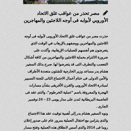
مصر تحذر من عواقب غلق الاتحاد
الأوروبي لأبوابه فى أوجه اللاجئين والمهاجرين
حذرت مصر من عواقب غلق الاتحاد الأوروبى لأبوابه فى أوجه
اللاجئين والمهاجرين ووصفهم بالإرهاب في الوقت الذي
يتعرضون هم أنفسهم للعمليات الإرهابية، وأكدت على
ضرورة الالتزام بحماية اللاجئين والمهاجرين من كافة أشكال
التعصب والتطرف التى قد يتعرضوا لها. صرح بذلك السفير
هشام بدر مساعد وزير الخارجية للشئون متعددة الأطراف
والأمن الدولى فى ختام أعمال الاجتماع الثانى للجنة التسيير
لمبادرة الاتحاد الأوروبى والقرن
الأفريقى بشأن مسارات
الهجرة والمعروفة باسم “عملية الخرطوم”، والذى عقد فى
العاصمة البريطانية لندن على مدار يومى 23 – 24 نوفمبر
الجارى .
ونوه السفير هشام بدر إلى أهمية توقيت عقد هذا الاجتماع
والذى يتزامن مع احتفال العملية بمرور عام على صدور إعلان
روما فى 2014 والذى أسس لانطلاق هذه العملية وفتح مسار