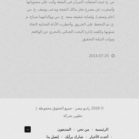
س .ج حيث اشتعلت النيران في الشقة وأتت على محتوياتها
وأسفرت عن مصرع نجل مالك الشقة ويدعى يوسف .ح .س
(عام ونصف), وإصابة شقيقه سعد .ح .س ووالداتهما صباح .م
.ع, تم التحفظ على الحريق, وأخطرت الأدلة الجنائية لاتخاذ
شئونها وكلفت إدارة البحث الجنائي بالتحري عن الواقعة,
وتولت النيابة التحقيق.
2014-07-25
© 2026 راديو مصر - جميع الحقوق محفوظة. |
تطوير شركة
الرئيسية
من نحن
المذيعون
أحدث الأخبار
شارك برأيك
إتصل بنا