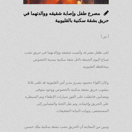
مصرع طفل وإصابة شقيقه ووالدتهما في
حريق بشقة سكنية بالقليوبية
أ ش أ
لقى طفل مصرعه وأصيب شقيقه ووالدتهما في حريق نشب
صباح اليوم الجمعة داخل شقة سكنية بمدينة الخصوص
بمحافظة القليوبية.
وكان اللواء محمود يسري مدير أمن القليوبية قد تلقى بلاغا
بنشوب حريق بشقة سكنية بالخصوص ووجود متوفى
ومصابين فانتقلت على الفور سيارات الإطفاء وتم السيطرة
على الحريق وإخماده, وتم نقل الجثة والمصابين إلى
المستشفى, وتولت النيابة التحقيقات.
وتبين من المعاينة أن الحريق نشب بشقة سكنية ملك حسين.