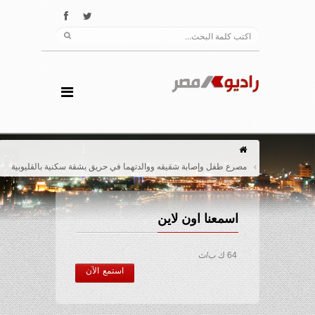
مصرع طفل وإصابة شقيقه ووالدتهما في حريق بشقة سكنية بالقليوبية
اسمعنا اون لاين
64 ك ب/ث
استمع الآن