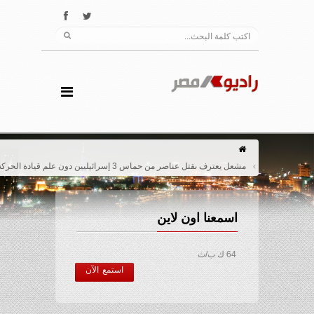
مشعل يعترف بقتل عناصر من حماس 3 إسرائيليين دون علم قيادة الحركة
اسمعنا اون لاين
64 ك ب/ث
استمع الآن