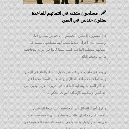
مسلحون يشتبه في انتمائهم للقاعدة
يقتلون جنديين في اليمن
قال مسؤول إقليمي ،الخميس ،إن جنديين يمنيين قتلا
وأصيب اثنان آخران عندما نصب لهم مسلحون يشتبه في
انتمائهم لتنظيم القاعدة كمينا بينما كانوا في دورية بمحافظة
مأرب بوسط البلاد.
ويوجد في مأرب أكبر عدد من حقول النفط والغاز في اليمن
ولطالما كانت ساحة للقتال بين الفصائل المختلفة بما فيها
القبائل المحلية وتنظيم القاعدة في جزيرة العرب وغيره من
العناصر الإسلامية بالإضافة لقوات الحكومة.
ويقول أفراد القبائل إن المحافظة باتت هدفا للحوثيين
المتحالفين مع إيران والذين سيطروا على العاصمة صنعاء
في سبتمبر أيلول وتسببوا في سقوط الحكومة المدعومة من