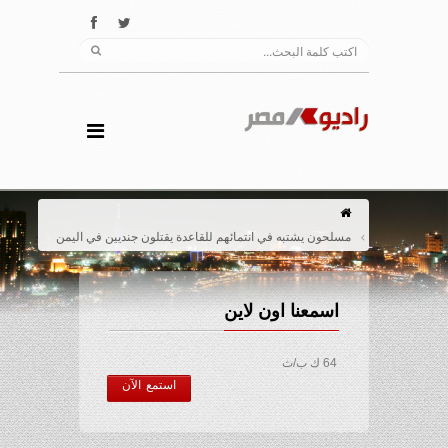
مسلحون يشتبه في انتمائهم للقاعدة يقتلون جنديين في اليمن
اسمعنا اون لاين
64 ك ب/ث
استمع الآن