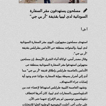
مسلحون يستهدفون مقر السفارة
السودانية لدى ليبيا بقذيفة “أر بي جي”
أ ش أ
استهدف مسلحون مجهولون، اليوم، مقر السفارة السودانية
لدى ليبيا، والمتواجد بمنطقة حي الأندلس بطرابلس بقذيفة
“أر بي جي”.
وقال مصدر أمني، لوكالة أنباء الشرق الأوسط، إن مسلحين
مجهولين استهدفوا مقر السفارة السودانية بمنطقة حى
الأندلس بالعاصمة طرابلس بإطلاق قذيفة “أر بي جي” مما
أدى إلي أضرار بسيطة ببوابة السفارة، مؤكدا عدم وجود أية
إصابات جراء الاستهداف.
وتشهد العاصمة الليبية طرابلس استهدافا لإعضاء عدد من
الدبلوماسيين بالسفارات لدى ليبيا، كان آخرها اختطاف
دبلوماسيين تونسيين لم يتم الإفراج عنهما حتى الآن.
على جانب آخر، أعلنت المفوضية الوطنية العليا للانتخابات