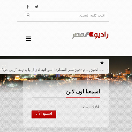
مسلحون يستهدفون مقر السفارة السودانية لدى ليبيا بقذيفة “أر بي جي”
اسمعنا اون لاين
64 ك ب/ث
استمع الآن