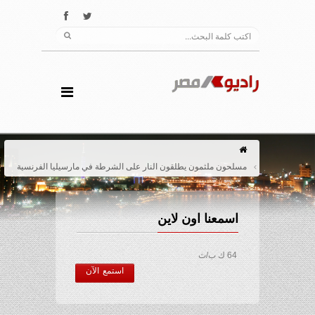
مسلحون ملثمون يطلقون النار على الشرطة في مارسيليا الفرنسية
اسمعنا اون لاين
64 ك ب/ث
استمع الآن