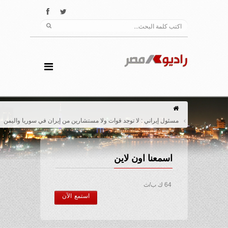
مسئول إيراني : لا توجد قوات ولا مستشارين من إيران في سوريا واليمن
اسمعنا اون لاين
64 ك ب/ث
استمع الآن