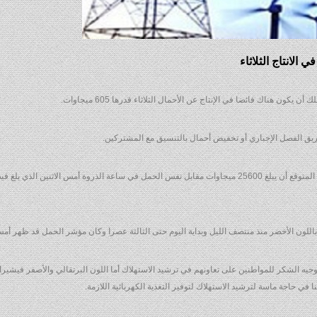
ون هناك فائضا في الإنتاج عن الأحمال الثلاثاء قدرها 605 ميجاوات.
ريق الفصل الإجباري أو تخفيض أحمال بالتنسيق مع المشتركين.
وأوضح المرصد – في نشرته اليومية – أن أقصى حمل الثلاثاء من المتوقع أن يبلغ 25600 ميجاوات مقابل نفس الحمل في ساعة الذروة أمس الاثنين الذ
اللون الأخضر منذ منتصف الليل وبداية اليوم حتى الثالثة عصرا وكان مؤشر الحمل قد ظهر أمس 
وجيه الشكر للمواطنين على تعاونهم في ترشيد الاستهلاك أما اللون البرتقالي والأصفر فيشيران
ا في حاجة ماسة لترشيد الاستهلاك لتوفير التغذية الكهربائية اللازمة.