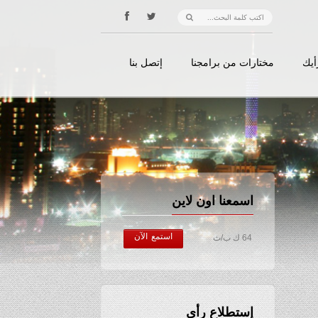
أيك
مختارات من برامجنا
إتصل بنا
اسمعنا اون لاين
استمع الآن
64 ك ب/ث
إستطلاع رأي