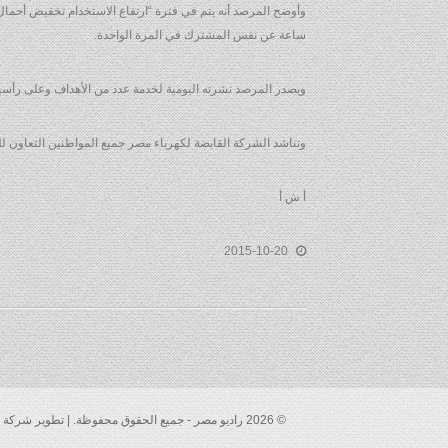
وأوضح المرصد أنه يتم في فترة “ارتفاع الاستخدام تخفيض أحمال
ساعة عن نفس المشترك في المرة الواحدة.
ويصدر المرصد نشرته اليومية لخدمة عدد من الأهداف وعلى رأسها 
وتناشد الشركة القابضة لكهرباء مصر جميع المواطنين التعاون 
أ ش أ
2015-10-20
© 2026 راديو مصر - جميع الحقوق محفوظة. | تطوير شركة