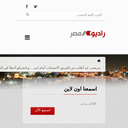
مرتضى: لم أطلب من الفريق الانسحاب أمام انبى .. وباتشيكو أخطأ في التشكيل
اسمعنا اون لاين
64 ك ب/ث
استمع الآن