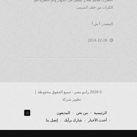
أحضرت محمد صلاح ليعمل فى الجهاز ولم احضره للم
الكرات من خلف المرمى.
المصدر: أ ش أ
2014-12-26
© 2026 راديو مصر - جميع الحقوق محفوظة. |
تطوير شركة
الرئيسية
من نحن
المذيعون
أحدث الأخبار
شارك برأيك
إتصل بنا