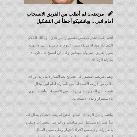
مرتضى: لم أطلب من الفريق الانسحاب
أمام انبى .. وباتشيكو أخطأ في التشكيل
انتقد المستشار مرتضى منصور رئيس نادى الزمالك الحكم
الذى ادار مباراة فريقه مساء اليوم امام فريق انبى وانتهت
بفوز الفريق البترولى بهدفين وقال لن اسمح له بادارة أى
مباراة للزمالك .
ونفى مرتضى منصور فى تصريح بعد المباراة ماتردد عن انه
طلب من فريقه الانسحاب من المباراة امام انبى وقال
شعرت ان الجهاز الفنى يرغب فى الانسحاب وأشرت لهم
بالاستمرار وعدم الانسحاب.
وانتقد رئيس الزمالك المدير الفنى لفريقه باتشيكو وقال لقد
بدأ المباراة بتشكيل غير مناسب وتأخر فى التغييرات وينفرد
بالقرارات ولايستمع لافراد الجهاز وعلى سبيل المثال،