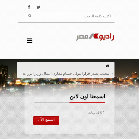
محلب يصدر قرارا بتولى حسام مغازى اعمال وزير الزراعة
اسمعنا اون لاين
64 ك ب/ث
استمع الآن