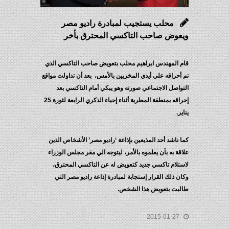
محلب يستجيب لمبادرة راديو مصر
ويعوض صاحب التاكسي المحترق بأخر
قام المهندس ابراهيم محلب بتعويض صاحب التاكسي الذي
تم أحراقه علي أيدي المخربين بالأمس، بعد أن تداولت مواقع
التواصل الاجتماعي صورته وهو يبكي أمام التاكسي بعد
إحراقه بمنطقة المطرية أثناء إحياء الذكري الرابعة لثورة 25
يناير.
كما ناشد أحد المذيعين بإذاعة ‘راديو مصر’ الأشخاص الذين
علاقة به بأن يعلموه بالأمر، ليتوجه الي مقر مجلس الوزراء
لاستلام تاكسي جديد كتعويض له عن التاكسي المحترق،
وكان ذلك القرار إستجابة لمبادرة إذاعة راديو مصر التي
طالبت بتعويض هذا الشخص.
2015-01-27