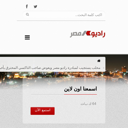
محلب يستجيب لمبادرة راديو مصر ويعوض صاحب التاكسي المحترق بأخر
اسمعنا اون لاين
64 ك ب/ث
استمع الآن