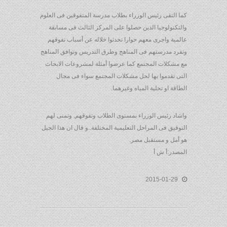
كما التقى رئيس الوزراء بطلاب مدرسة المتفوقين فى العلوم
والتكنولوجيا الذين حصلوا على المركز الثالث فى مسابقة
عالمية واجرى معهم حوارا تحدثوا خلاله عن أسباب تفوقهم
وتفرد مدرستهم فى المناهج وطرق التدريس وتوافق المناهج
مع مشكلات المجتمع كما عرضوا أمثلة لمشروعات الابحاث
التى تقدموا بها لحل مشكلات المجتمع سواء فى مجال
الطاقة او تحلية المياه وغيرهما.
واشاد رئيس الوزراء بمستوى الطلاب وتفوقهم, وتمنى لهم
التوفيق فى المراحل التعليمية المختلفة..و قال ان هذا الجيل
هو أمل و مستقبل مصر.
المصدر:أ ش أ
2015-01-29