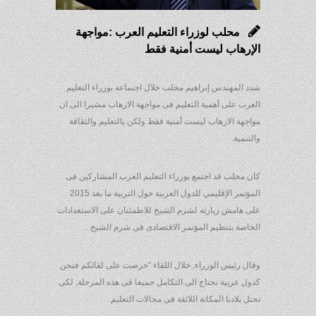
محلب لوزراء التعليم العرب :مواجهة
الإرهاب ليست أمنية فقط
شدد المهندس إبراهيم محلب خلال اجتماعه بوزراء التعليم
العرب على أهمية التعليم فى مواجهة الارهاب مشيرا الى ان
مواجهة الارهاب ليست أمنية فقط ولكن بالتعليم والثقافة
والتنمية.
كان محلب قد اجتمع بوزراء التعليم العرب المشاركين فى
المؤتمر الإقليمي للدول العربية حول التربية ما بعد 2015
على هامش زيارته لشرم الشيخ للاطمئنان على الاستعدادات
الخاصة بتنظيم المؤتمر الاقتصادى فى شرم الشيخ .
وقال رئيس الوزراء, خلال اللقاء “حرصت على لقائكم فنحن
كدول عربية نحتاج الى التكامل جميعا فى هذه المرحلة, لكى
تحتل بلادنا المكانة اللائقة فى مجالات التعليم.