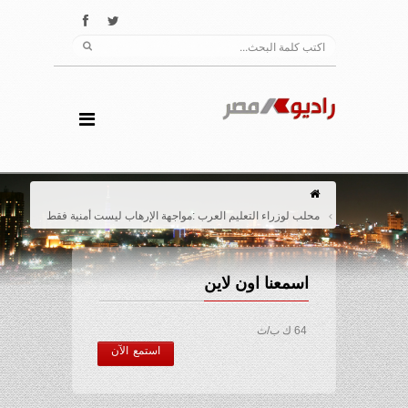
محلب لوزراء التعليم العرب :مواجهة الإرهاب ليست أمنية فقط
اسمعنا اون لاين
64 ك ب/ث
استمع الآن