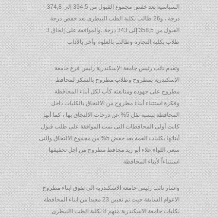
السياسية بعد خفض مجموع القبول من 394,5 إلى 374,8
درجة ، و26 طالب بكلية الطب البيطرى بعد خفض درجة
القبول من 358,5 إلى 343 درجة ،والموافقة على إلحاق 3
طلاب بكلية التجارة وطالب بالعلوم وأخر بالآداب
وتقدم نائب رئيس جامعة الإسكندرية رئيس فرع جامعة
الإسكندرية بمطروح وطلاب مطروح بالشكر لمحافظ
مطروح على جهوده ومتابعته كأب لكل أبناء المحافظة
وفكرة استثناء أبناء مطروح من الالتحاق بالكليات داخل
المحافظة بنسبة تقل 5% عن درجات الالتحاق بها ، كما أنها
كانت أولى المحافظات التى تمت الموافقة على طلب قبول
أبنائها بكليات القمة بعد خفض 5% من مجموع الالتحاق والتى
سعى اللواء علاء أبو زيد محافظ مطروح من اجل تحقيقها
استثناءاً لأبناء المحافظة
واشار نائب رئيس جامعة الاسكندرية الى تفوق ابناء مطروح
الاعوام السابقة حيث تم تعيين 23 معيدا من ابناء المحافظة
بكليات جامعة الاسكندرية منهم 8 بكلية الطب االبيطرى