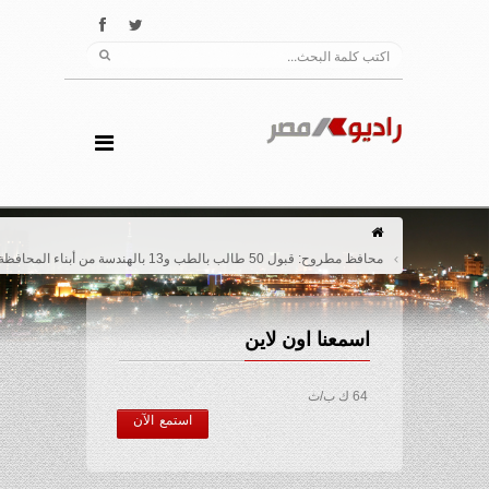
محافظ مطروح: قبول 50 طالب بالطب و13 بالهندسة من أبناء المحافظة
اسمعنا اون لاين
64 ك ب/ث
استمع الآن