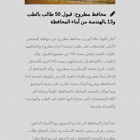
محافظ مطروح: قبول 50 طالب بالطب
و13 بالهندسة من أبناء المحافظة
أعلن اللواء علاء أبو زيد محافظ مطروح عن موافقة المجلس
الأعلى للجامعات على طلب استثناء أبناء مطروح والتحاقهم
بكليات القمة بخفض نسبة 5% عن مجموع القبول بتلك
الكليات، بالإضافة إلى إستثنائهم بنسبة 5% أخرى للالتحاق
بكليات فرع جامعة الإسكندرية بمطروح، وأكد المحافظ أن
إلحاق أبناء مطروح بكليات القمة كان من أولوياته لخدمة أبناء
المحافظة وتخريج أجيال جديدة قادرة على خدمة المجتمع
وبما يواكب التنمية الشاملة بالمحافظة علمياً وعمليا ًفى
كافة التخصصات التى يحتاج اليها خاصة فى الطب والهندسة
والصيدلة وغيرها
كما أشار المحافظ الى انه تم التنسيق مع الأستاذ الدكتور
رشدى زهران رئيس جامعة الاسكندرية بشأن التحاق طلاب
مطروح بالمدينة الجامعية رغم تأخرهم عن موعدها نظرا