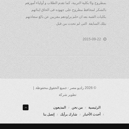
بمطروح و6 بكلية التربية، كما تقدم الطلاب و أولياء أمورهم
بالشكر لمحافظ مطروح على جهوده فى الحاق ابنائهم
بكليات القمة بعد ان حلم يراودهم معربين عن بالغ سعادتهم
بتلك السابقة التى لم تحدث من قبل .
2015-09-22
© 2026 راديو مصر - جميع الحقوق محفوظة. |
تطوير شركة
الرئيسية
من نحن
المذيعون
أحدث الأخبار
شارك برأيك
إتصل بنا