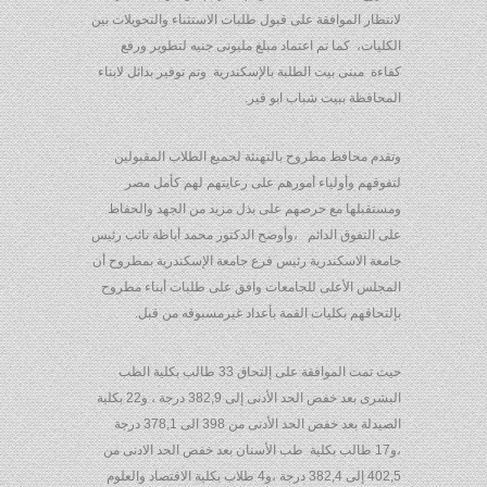
لانتظار الموافقة على قبول طلبات الاستثناء والتحويلات بين
الكليات، كما تم اعتماد مبلغ مليونى جنيه لتطوير ورفع
كفاءة مبنى بيت الطلبة بالإسكندرية وتم توفير بدائل لابناء
المحافظة ببيت شباب ابو قير.
وتقدم محافظ مطروح بالتهنئة لجميع الطلاب المقبولين
لتفوقهم وأولياء أمورهم على رعايتهم لهم كأمل مصر
ومستقبلها مع حرصهم على بذل مزيد من الجهد والحفاظ
على التفوق الدائم ،وأوضح الدكتور محمد أباظة نائب رئيس
جامعة الاسكندرية رئيس فرع جامعة الإسكندرية بمطروح أن
المجلس الأعلى للجامعات وافق على طلبات أبناء مطروح
بإلتحاقهم بكليات القمة بأعداد غيرمسبوقه من قبل.
حيث تمت الموافقة على إلتحاق 33 طالب بكلية الطب
البشرى بعد خفض الحد الأدنى إلى 382,9 درجة ، و22 بكلية
الصيدلة بعد خفض الحد الأدنى من 398 الى 378,1 درجة
،و17 طالب بكلية طب الأسنان بعد خفض الحد الادنى من
402,5 إلى 382,4 درجة ،و4 طلاب بكلية الاقتصاد والعلوم