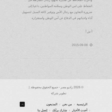
وأعرب المحافظ عن تقديره لجهود رجال الشرطة فى
الحفاظ على امن الوطن وسلامة المواطنين، داعيا إلى
ضرورة التعاون مع رجال الأمن وتوفير كافة السبل لتسهيل
أداء واجباتهم في الدفاع عن أمن الوطن واستقراره.
أ ش أ
2015-09-08
© 2026 راديو مصر - جميع الحقوق محفوظة. |
تطوير شركة
الرئيسية
من نحن
المذيعون
أحدث الأخبار
شارك برأيك
إتصل بنا