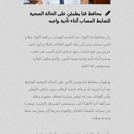
محافظ قنا يطمئن على الحالة الصحية
للضابط المصاب أثناء تأدية واجبه
زار محافظ قنا اللواء عبد الحميد الهجان، يرافقه اللواء صلاح
الدين حسان مدير أمن قنا، اليوم الثلاثاء، الملازم أول أحمد
عزمي من قوة مباحث نجع حمادي الذي أصيب في حادث
سيارة أثناء تأدية واجبه مساء أمس، والذي يتلقى العلاج
بمستشفى قنا العام.
واطمأن محافظ قنا ومدير الأمن على الحالة الصحية للضابط
بعد أن أجريت له جراحة ناجحة لإيقاف نزيف داخلي بالبطن،
وأمر الهجان بسرعة توفير سيارة إسعاف مجهزه ونقله
بمرافقة أحد الأطباء إلى مستشفى الشرطة بالجيزة، ومعربا
عن تمنياته بالشفاء العاجل والعودة سريعا إلى ممارسة عمله
وخدمة وطنه.