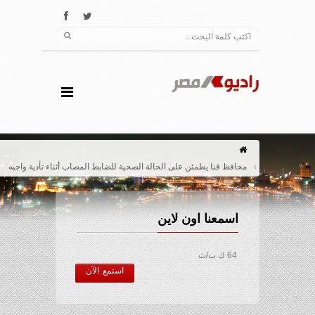
محافظ قنا يطمئن على الحالة الصحية للضابط المصاب أثناء تأدية واجبه
اسمعنا اون لاين
64 ك ب/ث
استمع الآن