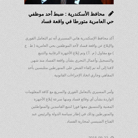
محافظ الأسكندرية : ضبط أحد موظفي
حي العامرية متورطا في واقعة فساد
أكد محافظ الإسكندرية هاني المسيري أنه تم التعامل الفوري
والإبلاغ عن واقعة فساد لأحد الموظفين بحي العامرية ( ط . ع
) مع مقاول ( م . أ ) وتم إبلاغ الأجهزة الرقابية والتتبع
والتسجيل وأعمال التحري بشأن واقعة الفساد منذ شهر,
لافتا إلى أنه تم إلقاء القبض على المتورطين متلبسين بأحد
المقاهي وجاري اتخاذ الإجراءات القانونية .
وأمر المسيري بالتعامل الفوري والسريع مع كافة المعلومات
الواردة بشأن أي وقائع فساد ومنها سرعة إبلاغ الأجهزة
المعنية والتنسيق معها فورا لتتبع الفاسدين والمتواطئين
والمتورطين وذلك في إطار سياسة الدولة والرئيس عبد
الفتاح السيسي لمحاربة الفساد .