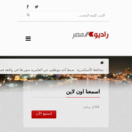
محافظ الأسكندرية : ضبط أحد موظفي حي العامرية متورطا في واقعة فساد
اسمعنا اون لاين
64 ك ب/ث
استمع الآن