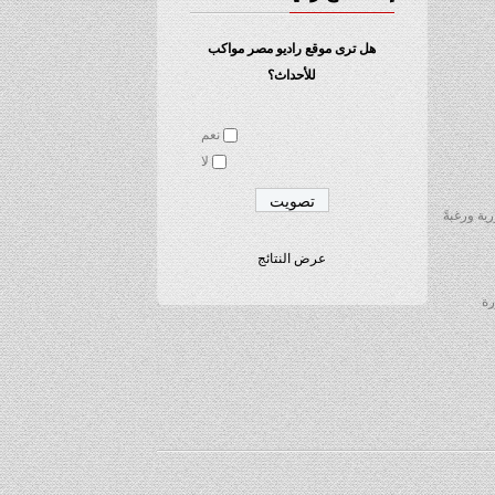
هل ترى موقع راديو مصر مواكب
للأحداث؟
نعم
لا
ية ورغبةً
عرض النتائج
قررة