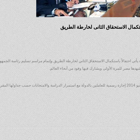
ستكمال الاستحقاق الثانى لخارطة الطريق
 يأتى احتفالاً باستكمال الاستحقاق الثاني لخارطة الطريق وإتمام مراسم تسليم رئاسة الجمهور
هدها مصر للمرة الأولى ويشارك فيها وفود من أنحاء العالم.
وكان محلب قد أصدر قرارا باعتبار يوم الأحد القادم الموافق 8 يونيو 2014 إجازة رسمية للعاملين بالدولة مع استمرار الدراسة والامتحانات حسب جداولها الم