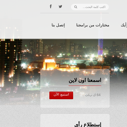
أيك
مختارات من برامجنا
إتصل بنا
اسمعنا اون لاين
استمع الآن
64 ك ب/ث
إستطلاع رأي