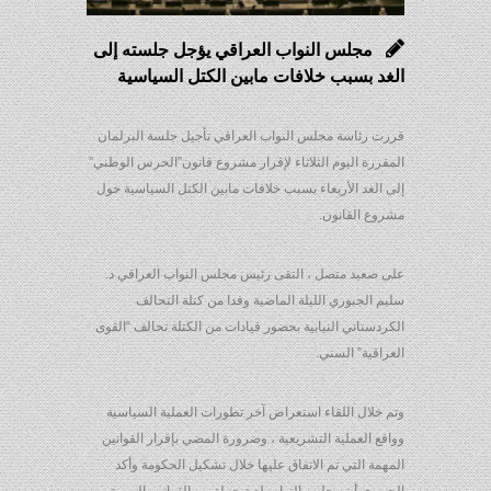
مجلس النواب العراقي يؤجل جلسته إلى
الغد بسبب خلافات مابين الكتل السياسية
قررت رئاسة مجلس النواب العراقي تأجيل جلسة البرلمان
المقررة اليوم الثلاثاء لإقرار مشروع قانون”الحرس الوطني”
إلى الغد الأربعاء بسبب خلافات مابين الكتل السياسية حول
مشروع القانون.
على صعيد متصل ، التقى رئيس مجلس النواب العراقي د.
سليم الجبوري الليلة الماضية وفدا من كتلة التحالف
الكردستاني النيابية بحضور قيادات من الكتلة تحالف “القوى
العراقية” السني.
وتم خلال اللقاء استعراض آخر تطورات العملية السياسية
وواقع العملية التشريعية ، وضرورة المضي بإقرار القوانين
المهمة التي تم الاتفاق عليها خلال تشكيل الحكومة وأكد