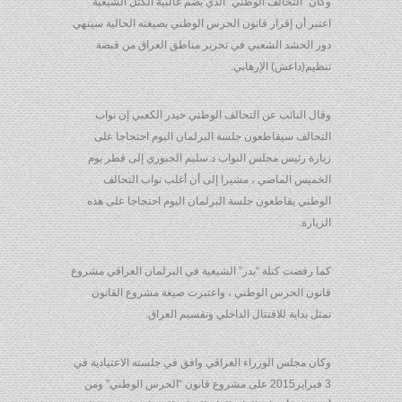
وكان “التحالف الوطني” الذي يضم غالبية الكتل الشيعية
اعتبر أن إقرار قانون الحرس الوطني بصيغته الحالية سينهي
دور الحشد الشعبي في تحرير مناطق العراق من قبضة
تنظيم(داعش) الإرهابي.
وقال النائب عن التحالف الوطني حيدر الكعبي إن نواب
التحالف سيقاطعون جلسة البرلمان اليوم احتجاجا على
زيارة رئيس مجلس النواب د.سليم الجبوري إلى قطر يوم
الخميس الماضي ، مشيرا إلى أن أغلب نواب التحالف
الوطني يقاطعون جلسة البرلمان اليوم احتجاجا على هذه
الزيارة.
كما رفضت كتلة “بدر” الشيعية في البرلمان العراقي مشروع
قانون الحرس الوطني ، واعتبرت صيغة مشروع القانون
تمثل بداية للاقتتال الداخلي وتقسيم العراق.
وكان مجلس الوزراء العراقي وافق في جلسته الاعتيادية في
3 فبراير2015 على مشروع قانون “الحرس الوطني” ومن