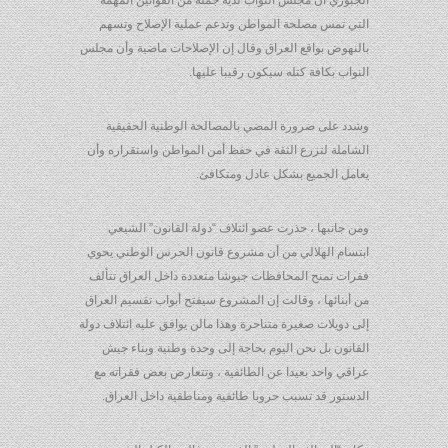
الجبوري أن مجلس النواب لدية جملة من القوانين المهمة
التي تمس مصلحة المواطن وتدعم عملية الإصلاح وتسهم
بالنهوض بواقع العراق وقال إن الإصلاحات ماضية وأن مجلس
النواب بكافة كتله سيكون رقيبا عليها.
وشدد على ضرورة المضي بالمصالحة الوطنية الحقيقية
الشاملة لتزرع الثقة في حفظ أمن المواطن واستقراره وأن
يعامل الجميع بشكل عادل ومتكافئ.
ومن جانبها ، حذرت عضو ائتلاف “دولة القانون” الشيعي
ابتسام الهلالي من أن مشروع قانون الحرس الوطني يحوي
فقرات تمنح المحافظات جيوشا متعددة داخل العراق تتألف
من أبنائها ، وقالت إن المشروع سيفتح أبواب تقسيم العراق
إلى دويلات صغيرة متناحرة وهذا مالن يوافق عليه ائتلاف دولة
القانون بل نحن اليوم بحاجة إلى وحدة وطنية وبناء جيش
عراقي واحد بعيدا عن الطائفية ، وتتعارض بعض فقراته مع
الدستور قد تسبب حروبا طائفية ومناطقية داخل العراق.