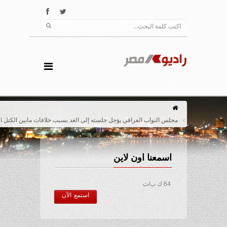
مجلس النواب العراقي يؤجل جلسته إلى الغد بسبب خلافات مابين الكتل السياسية
اسمعنا اون لاين
64 ك ب/ث
استمع الآن