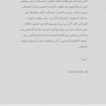
أهم بنوده أنه تابع للقائد العام للقوات المسلحة رئيس مجلس
الوزراء والأولوية فيه لقوات الحشد الشعبي وأبناء العشائر
ويوزع تعداده بحسب النسب السكانية لكل محافظة مع
مراعاة المكونات العراقية الأخرى.. وأن مجلس النواب
العراقي أجل أكثر من مرة مشروع القانون لوجود خلافات
حول صياغة عدد من بنوده والذي اعتبرته رئاسة المجلس يثير
جدلا غير إيجابي بين الكتل السياسية النيابية ويخالف روح
“وثيقة الاتفاق السياسي” التي تشكلت علي أساسها حكومة
العبادي.
أ ش أ
2015-09-08