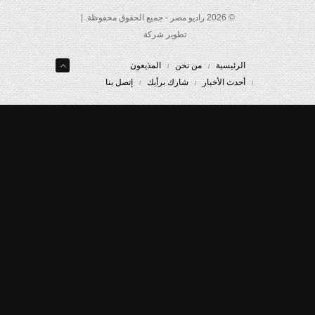
© 2026 راديو مصر - جميع الحقوق محفوظة. |
تطوير شركة
الرئيسية
من نحن
المذيعون
أحدث الأخبار
شارك برأيك
إتصل بنا