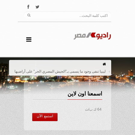
ليبيا تنفى وجود ما يسمى بـ”الجيش المصري الحر” على أراضيها
اسمعنا اون لاين
64 ك ب/ث
استمع الآن