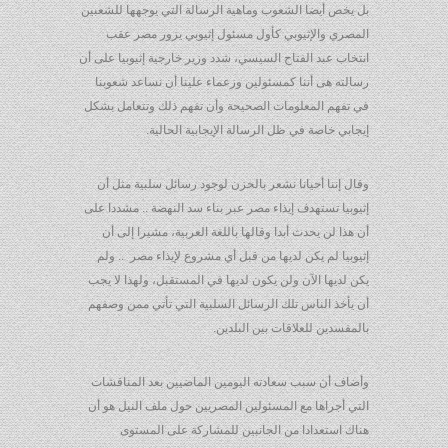
بل يخص أيضا الشعوب وماهية الرسالة التي يوجهها للشعبين
المصري والإثيوبي كأول مسئول إثيوبي يزور مصر عقب
انتخاب عبد الفتاح السيسي، شدد وزير خارجية إثيوبيا على أن
رسالته هى أننا كمسئولين وزعماء علينا أن نساعد شعوبنا
في تفهم المعلومات الصحيحة وأن تفهم ذلك وتتعامل بشكل
إيجابي خاصة في ظل الرسالة الإيجابية الحالية.
وقال إننا أحيانا نشعر بالحزن لوجود رسائل سلبية مثل أن
إثيوبيا تستهدف إيذاء مصر عبر بناء سد النهضة .. مشددا على
أن هذا لن يحدث أبدا وقالها باللغة العربية، مشيرا إلى أن
إثيوبيا لم يكن لديها من قبل أي مشروع لإيذاء مصر .. ولم
يكن لديها الآن ولن يكون لديها في المستقبل، ولهذا لا يجب
أن يأخذ الناس تلك الرسائل السلبية التي تأتي ممن وصفهم
بالمفسدين للعلاقات بين البلدين.
وأضاف أن سبب سعادته اليومين الماضيين بعد المناقشات
التي أجراها مع المسئولين المصريين حول ملف النيل هو أن
هناك استعدادا من الجانبين للمشاركة على المستوى