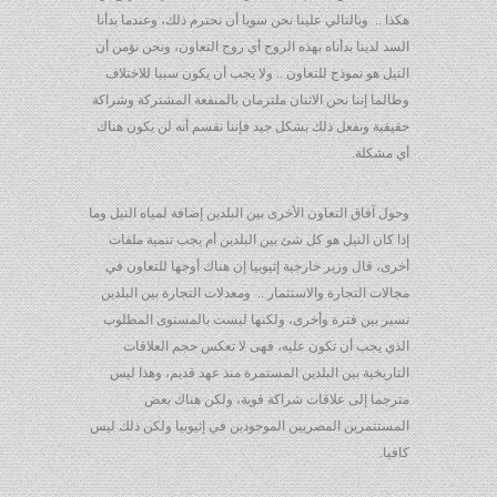
هكذا .. وبالتالي علينا نحن سويا أن نحترم ذلك، وعندما بدأنا
السد لدينا بدأناه بهذه الروح أي روح التعاون، ونحن نؤمن أن
النيل هو نموذج للتعاون .. ولا يجب أن يكون سببا للاختلاف
وطالما إننا نحن الاثنان ملتزمان بالمنفعة المشتركة وشراكة
حقيقية ونفعل ذلك بشكل جيد فإننا نقسم أنه لن يكون هناك
أي مشكلة.
وحول آفاق التعاون الأخرى بين البلدين إضافة لمياه النيل وما
إذا كان النيل هو كل شئ بين البلدين أم يجب تنمية ملفات
أخرى، قال وزير خارجية إثيوبيا إن هناك أوجها للتعاون في
مجالات التجارة والاستثمار .. ومعدلات التجارة بين البلدين
تسير بين فترة وأخرى، ولكنها ليست بالمستوى المطلوب
الذي يجب أن تكون عليه، فهى لا تعكس حجم العلاقات
التاريخية بين البلدين المستمرة منذ عهد قديم، وهذا ليس
مترجما إلى علاقات شراكة قوية، ولكن هناك بعض
المستثمرين المصريين الموجودين في إثيوبيا ولكن ذلك ليس
كافيا.