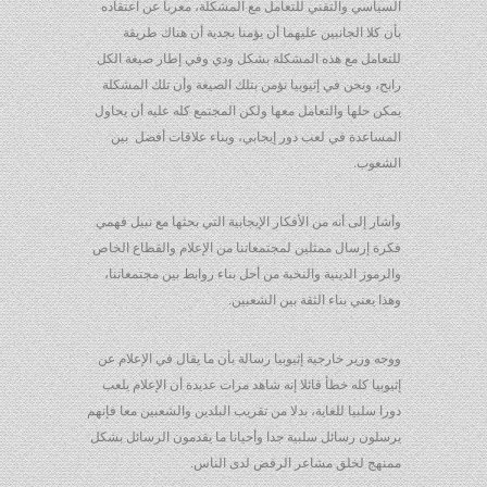
السياسي والتقني للتعامل مع المشكلة، معربا عن اعتقاده
بأن كلا الجانبين عليهما أن يؤمنا بجدية أن هناك طريقة
للتعامل مع هذه المشكلة بشكل ودي وفي إطار صيغة الكل
رابح، ونحن في إثيوبيا نؤمن بتلك الصيغة وأن تلك المشكلة
يمكن حلها والتعامل معها ولكن المجتمع كله عليه أن يحاول
المساعدة في لعب دور إيجابي، وبناء علاقات أفضل بين
الشعوب.
وأشار إلى أنه من الأفكار الإيجابية التي بحثها مع نبيل فهمي
فكرة إرسال ممثلين لمجتمعاتنا من الإعلام والقطاع الخاص
والرموز الدينية والنخبة من أحل بناء روابط بين مجتمعاتنا،
وهذا يعني بناء الثقة بين الشعبين.
ووجه وزير خارجية إثيوبيا رسالة بأن ما يقال في الإعلام عن
إثيوبيا كله خطأ قائلا إنه شاهد مرات عديدة أن الإعلام يلعب
دورا سلبيا للغاية، بدلا من تقريب البلدين والشعبين معا فإنهم
يرسلون رسائل سلبية جدا وأحيانا ما يقدمون الرسائل بشكل
ممنهج لخلق مشاعر الرفض لدى الناس.