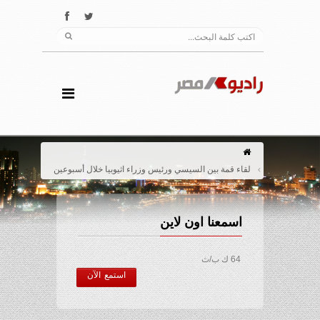
لقاء قمة بين السيسي ورئيس وزراء اثيوبيا خلال أسبوعين
اسمعنا اون لاين
64 ك ب/ث
استمع الآن