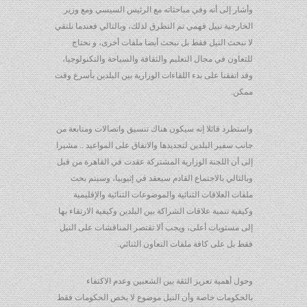
وأشار إلى أنه وفي مباحثاته مع الرئيس السيسي ومع وزير
الخارجية نبيل فهمي تم التطرق لذلك، وبالتالي فعندما نلتقي
لا نبحث النيل فقط بل نبحث أيضا ملفات أخرى، و نحتاج
للتعاون في مجال التعليم والثقافة والسياحة والتكنولوجيا،
وقد اتفقنا على بدء اللقاءات الوزارية بين البلدين بأسرع وقت
ممكن.
واستطرد قائلا إنه سيكون هناك تنسيق واتصالات ومتابعة من
جانب سفير البلدين لتحديدها والاتفاق على المواعيد .. مشيرا
إلى أن اللجنة الوزارية المشتركة عقدت في القاهرة من قبل
وبالتالي بالاجتماع القادم سيعقد في إثيوبيا، وسيتم بحث
ملفات العلاقات الثنائية والموضوعات الثنائية والإقليمية
وكيفية تنمية علاقات الشراكة بين البلدين وكيفية الارتقاء بها
إلى مستويات أعلى، ويجب ألا تقتصر المناقشات على النيل
فقط بل على كافة ملفات التعاون الثنائي.
وحول أهمية تعزيز الثقة بين الشعبين وعدم الاكتفاء
بالحكومات خاصة وأن النيل موضوع لا يخص الحكومات فقط