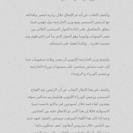
وكشف النقاب عن أنه تم الاتفاق خلال زيارته لمصر ولقاءاته
مع الرئيس السيسي ومع وزير الخارجية نبيل فهمي فيما
يتعلق بالتفاصيل على إعادة الحوار السياسي الثلاثي بين
مصر السودان وإثيوبيا وهو الحوار الذي بدأ في الخرطوم وتم
تجميده لفترة .. ولكننا اتفقنا على استئنافه.
وأوضح وزير الخارجية الإثيوبي أن مصر وبلاده سيقومان جنبا
إلى جنب بتشاور سياسي على مستويات وزراء الخارجية
ورئيسي الوزراء و الرؤساء.
وكشف في هذا الإطار النقاب عن أن الرئيس عبد الفتاح
السيسي ورئيس الوزراء الإثيوبى هايليماريم دسالين سوف
يعقدون لقاء قمة خلال أسبوعين في مالابو عاصمة غينيا
الاستوائية قائلا إن هذا الأمر تم الاتفاق عليه بين الجانبين.
وعما إذا كان هذا اللقاء المرتقب سيدشن بالفعل لعهد جديد
بين البلدين، قال تيدروس أدهانوم “نعم، ستكون بداية” ..
مشيرا إلى أن المباحثات بين الجانبين على مدى اليومين