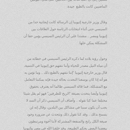
الماضيين كانت بالطبع جيدة.
وقال وزير خارجية إثيوبيا إن الرسالة كانت إيجابية جدا من
السيسي حتى أثناء انتخابات الرئاسة حول العلاقات بين
إثيوبيا ومصر .. مشددا على أن الرئيس السيسي يؤمن حقا أن
المشكلة يمكن حلها.
وحول رؤية بلاده لما ذكره الرئيس السيسي في خطابه من
أن مياه النيل مصدر للحياة وأننا نتفهم حق إثيوبيا في التنمية،
قال وزير خارجية إثيوبيا “إننا نتفهم بالطبع ذلك .. وما نؤمن به
هو أنه إذا كان بوسعنا التحدث بحالة جيدة فإنه يمكننا التعامل
مع المشكلة، فما قاله السيسي طالما أنه يعترف بحقوق
إثيوبيا وأيضا يتحدث بصيغة “الربح للطرفين” فهو لم يقل شيئا
مختلفا عما كنا نقوله .. وأضاف أن السيسي ذكر أن السد لا
يجب أن يكون سببا في مشاكل بين البلدين، وقال إنه لن
يسمح بذلك .. وقد كنا نقول ذلك ونتحدث عن ضرورة وجود
صيغة الكل رابح والمنفعة المشتركة لأننا أخوة ومرتبطون
ببعضنا البعض بحكم الطبيعة، وقد خلقنا الله في مصر وإثيوبيا