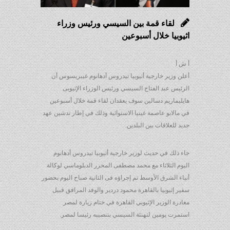
لقاء قمة بين السيسي ورئيس وزراء
اثيوبيا خلال أسبوعين
أ ش أ
أعلن وزير خارجية أثيوبيا تيدروس أدهانوم غيبريسوس أن
الرئيس عبد الفتاح السيسي ورئيس الوزراء الإثيوبى
هايليماريم دسالين سوف يعقدان لقاء قمة خلال أسبوعين
في مالابو عاصمة غينيا الاستوائية وذلك في إطار تدشين عهد
جديد للعلاقات بين البلدين.
جاء ذلك في حديث لوزير خارجية أثيوبيا تيدروس أدهانوم
اليوم الثلاثاء مع محمد مصطفى المحرر الدبلوماسي لوكالة
أنباء الشرق الأوسط تم إجراؤه فى الثانية صباح اليوم بحضور
سفير إثيوبيا بالقاهرة محمود دردير والوفد المرافق قبيل
مغادرة الوزير الإثيوبي القاهرة في ختام زيارة لمصر
استمرت يومين لتهنئة السيسي بتنصيبه رئيسا لمصر.