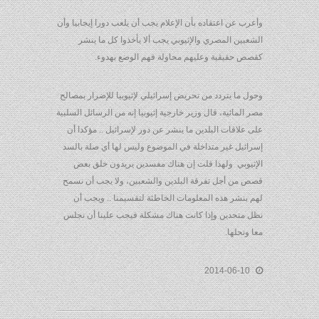
وأعرب عن اعتقاده بأن الإعلام يجب أن يلعب دورا إيجابيا وأن
الشعبين المصري والإثيوبي يجب ألا يأخذوا كل ما ينشر
كقصص حقيقية وعليهم محاولة فهم الوضع بهدوء.
وحول ما يتردد من تحريض إسرائيلي لإثيوبيا للإضرار بمصالح
مصر المائية، قال وزير خارجية إثيوبيا إنه من الرسائل السلبية
على علاقات البلدين ما ينشر عن دور لإسرائيل .. مؤكدا أن
إسرائيل غير متداخلة في الموضوع وليس لها أي صلة بالسد
الإثيوبي ولهذا قلت إن هناك مفسدين يريدون خلق بعض
قصص من أجل تفرقة البلدين والشعبين، ولا يجب أن نسمح
لهم بنشر هذه المعلومات الخاطئة لتقسيمنا .. ويجب أن
نظل متحدين وإذا كانت هناك مشكلة فيجب علينا أن نجلس
معا ونحلها.
2014-06-10