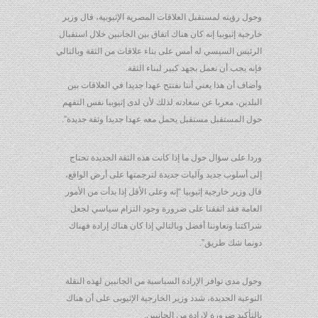
وحول رؤيته لمستقبل العلاقات المصرية الإثيوبية، قال وزير
خارجية إثيوبيا إنه كان هناك اتفاق بين الجانبين خلال استقبال
الرئيس السيسي له أمس على بناء علاقات من الثقة وبالتالي
فإنه يجب أن نعمل بجهد كبير لبناء الثقة.
وأضاف أن هذا يعني أننا نفتتح عهدا جديدا في العلاقات بين
البلدين، معربا عن سعادته لذلك لأن لدى إثيوبيا نفس التفهم
حول المستقبل مستقبل يحمل معه عهدا جديدا وثقة جديدة”.
وردا على سؤال حول ما إذا كانت هذه الثقة الجديدة تحتاج
إلى أسلوب جديد وآليات جديدة لترجمتها على أرض الواقع،
قال وزير خارجية إثيوبيا “إنه وعلى الأقل إذا بدأت من الأمور
العامة فقد اتفقنا على ضرورة وجود التزام سياسي لجعل
شراكتنا وتعاوننا أفضل وبالتالي إذا كان هناك إرادة فهناك
دونما شك طريق”.
وحول مدى توافر الإرادة السياسية من الجانبين لهذه النقلة
النوعية الجديدة، شدد وزير الخارجية الإثيوبى على أن هناك
بالتأكيد ضرورة لإرادة من الجانبين.