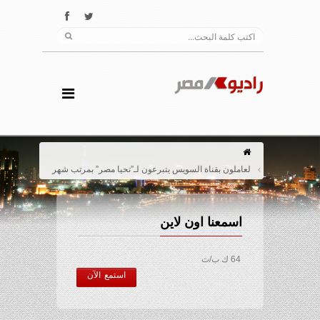
لعاملون بقناة السويس يتبرعون لـ”تحيا مصر” بمرتب شهر
اسمعنا اون لاين
64 ك ب/ث
استمع الآن