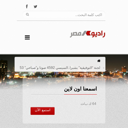
لجنة “التوفيقية” بشبرا..السيسي 4592 صوتا و”صباحي” 53
اسمعنا اون لاين
64 ك ب/ث
استمع الآن