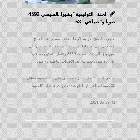
لجنة “التوفيقية” بشبرا..السيسي 4592
صوتا و”صباحي” 53
أظهرت النتائج الاولية الاربعاء تقدم المشير “عبد الفتاح
السيسي” في لجنة 19 بمدرسة “التوفيقة الثانوية بنين” في
شبرا بإجمالي عدد أصوات 2389 وحصل “حمدين صباحي”
على 23 صوتا، فيما بلغ عدد الاصوات الباطلة 73 صوتا.
أما في لجنة 19 فقد حصل السيسي على 2203 صوتا مقابل
30 صوتا لصباحي فيما بلغ عدد الاصوات الباطلة 91 صوتا.
2014-05-28