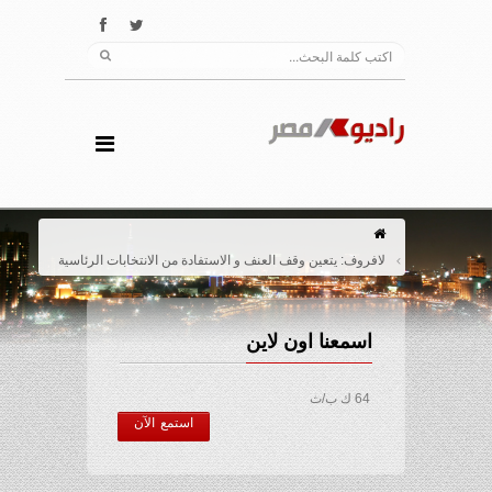
لافروف: يتعين وقف العنف و الاستفادة من الانتخابات الرئاسية
اسمعنا اون لاين
64 ك ب/ث
استمع الآن