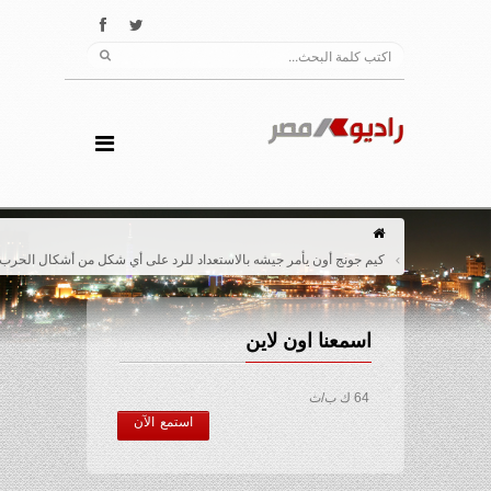
كيم جونج أون يأمر جيشه بالاستعداد للرد على أي شكل من أشكال الحرب
اسمعنا اون لاين
64 ك ب/ث
استمع الآن