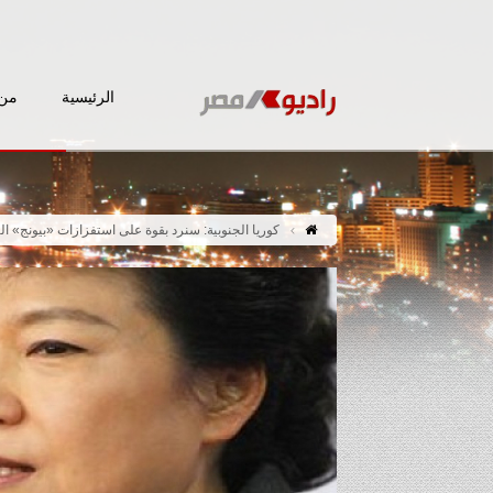
الرئيسية
من 
كوريا الجنوبية: سنرد بقوة على استفزازات «بيونج» الن