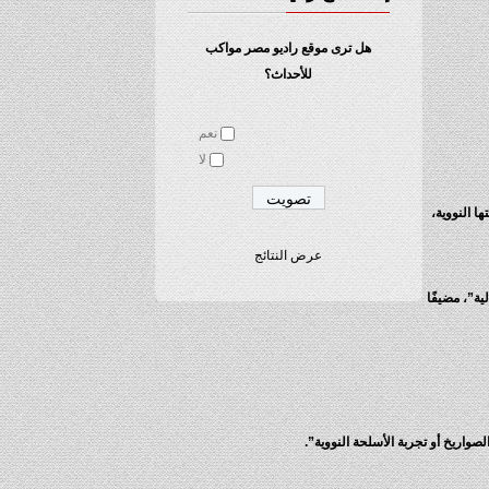
هل ترى موقع راديو مصر مواكب
للأحداث؟
نعم
لا
ا النووية،
عرض النتائج
ية”، مضيفًا
صواريخ أو تجربة الأسلحة النووية”.