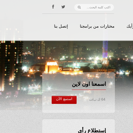
أيك
مختارات من برامجنا
إتصل بنا
اسمعنا اون لاين
استمع الآن
64 ك ب/ث
إستطلاع رأي