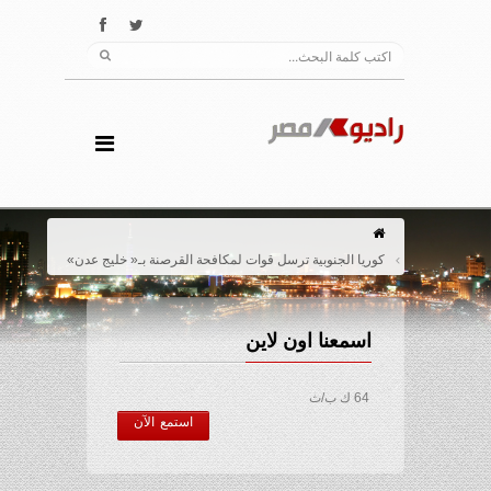
كوريا الجنوبية ترسل قوات لمكافحة القرصنة بـ« خليج عدن»
اسمعنا اون لاين
64 ك ب/ث
استمع الآن