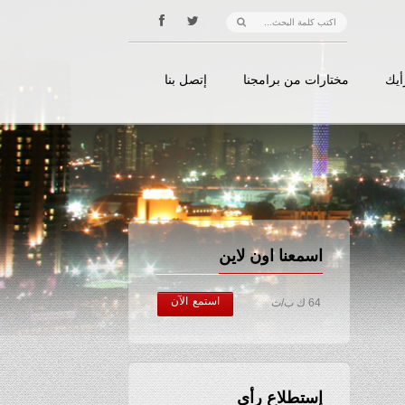
أيك
مختارات من برامجنا
إتصل بنا
اسمعنا اون لاين
استمع الآن
64 ك ب/ث
إستطلاع رأي