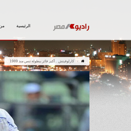
الرئيسية
من 
كارلوفيتش .. أكبر فائز ببطولة تنس منذ 1989