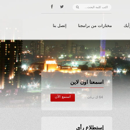
أيك
مختارات من برامجنا
إتصل بنا
اسمعنا اون لاين
استمع الآن
64 ك ب/ث
إستطلاع رأي