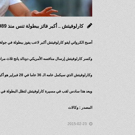
كارلوفيتش .. أكبر فائز ببطولة تنس منذ 1989
أصبح الكرواتي ايفو كارلوفيتش أكبر لاعب يفوز ببطولة في جولة رابطة اللاعبين المحترفين للتنس منذ 9
وكسر كارلوفيتش إرسال منافسه الأمريكي دونالد يانج ثلاث مرات ليفوز 6-3 و6-3 على أرضية صلبة 
وكارلوفيتش الذي سيكمل عامه الـ 36 عاما في 28 فبراير هو أكبر فائز منذ توج الأمريكي جيمي كونورز وعمره 37 عاما وفقا لرابطة اللاعبين المحترفين.
ويعد هذا سادس لقب في مسيرة كارلوفيتش لتظل البطولة في حو
المصدر : وكالات
2015-02-23