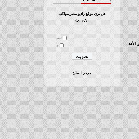
هل ترى موقع راديو مصر مواكب
للأحداث؟
نعم
لا
عرض النتائج