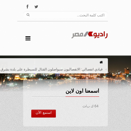
قيادي انفصالي: الانفصاليون سيواصلون القتال للسيطرة على بلدة بشرق أوكرانيا
اسمعنا اون لاين
64 ك ب/ث
استمع الآن