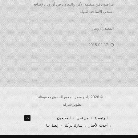
مراقبون من منظمة الأمن والتعاون في أوروبا بالإضافة
لسحب الأسلحة الثقيلة.
المصدر: رويترز
2015-02-17
© 2026 راديو مصر - جميع الحقوق محفوظة. |
تطوير شركة
الرئيسية
من نحن
المذيعون
أحدث الأخبار
شارك برأيك
إتصل بنا