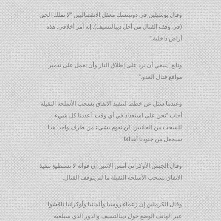
وقال بوشيلين في دونيتسك معقل الانفصاليين “لا نملك الحق
(في وقف القتال من أجل ديبالتسيف). إنه أمر أخلاقي. هذه
أراض داخلية.”
وتابع “ينبغي أن نرد على إطلاق النار وأن نعمل على تدمير
مواقع قتال العدو.”
وعندما سئل عن خطط لتنفيذ الاتفاق بسحب الأسلحة الثقيلة
أجاب “نحن على استعداد في أي وقت. أعددنا كل شيء
للسحب من الجانبين. لن نقوم بشيء من طرف واحد. هذا
سيجعل من جنودنا أهدافا.”
وقال الجيش الأوكراني أمس الاثنين إن قواته لا تستطيع تنفيذ
الاتفاق بسحب الأسلحة الثقيلة ما لم يتوقف القتال.
وقال الكرملين إن زعماء روسيا وألمانيا وأوكرانيا ناقشوا
عبر الهاتف الوضع حول ديبالتسيف والدور الذي سيلعبه