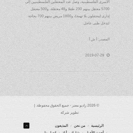
الأسرى الفلسطينية، وصل عدد المعتقلين الفلسطينيين إلى
5700 معتقل بينهم 230 طفلا و48 معتقلة، و500 معتقل
إدارى (معتقلون بلا تهمة)، و1800 مريض بينهم 700 بحاجة
لتدخل طبى عاجل.
المصدر: أ ش أ
2019-07-29
© 2026 راديو مصر - جميع الحقوق محفوظة. |
تطوير شركة
الرئيسية
من نحن
المذيعون
أحدث الأخبار
شارك برأيك
إتصل بنا