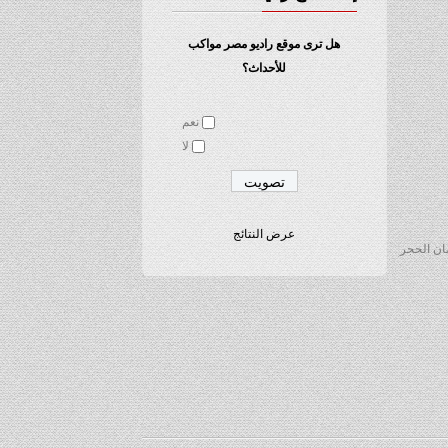
هل ترى موقع راديو مصر مواكب
للأحداث؟
نعم
لا
عرض النتائج
صان الحجر