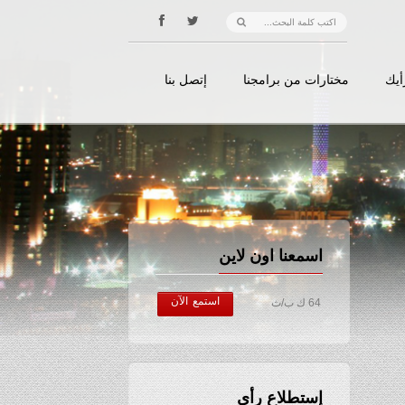
أيك
مختارات من برامجنا
إتصل بنا
اسمعنا اون لاين
استمع الآن
64 ك ب/ث
إستطلاع رأي