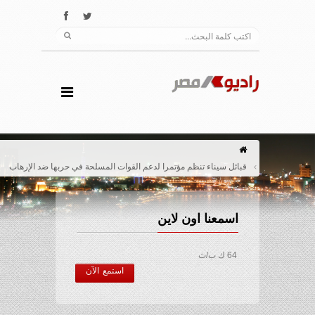
قبائل سيناء تنظم مؤتمرا لدعم القوات المسلحة في حربها ضد الإرهاب
اسمعنا اون لاين
64 ك ب/ث
استمع الآن