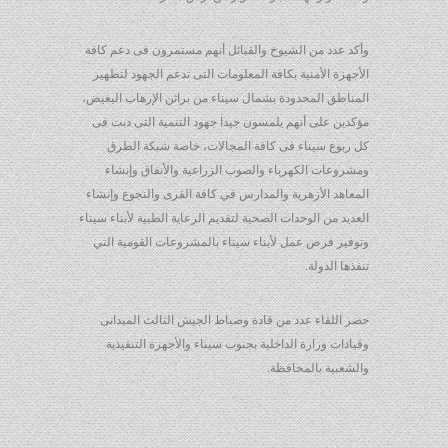
وأكد عدد من الشيوخ والقبائل أنهم مستمرون فى دعم كافة
الأجهزة الأمنية بكافة المعلومات التى تدعم الجهود لتطهير
المناطق المحدودة بشمال سيناء من براثن الإرهاب البغيض،
مؤكدين على أنهم يلمسون جيدا جهود التنمية التى دبت فى
كل ربوع سيناء فى كافة المجالات، خاصة شبكة الطرق
ومشروعات الكهرباء والصوب الزراعية والأنفاق وإنشاء
المعاهد الأزهرية والمدارس في كافة القرى والنجوع وإنشاء
العديد من الوحدات الصحية لتقديم الرعاية الطبية لأبناء سيناء
وتوفير فرص عمل لأبناء سيناء بالمشروعات القومية التي
تنفذها الدولة.
حضر اللقاء عدد من قادة وضباط الجيش الثالث الميدانى
وقيادات وزارة الداخلية بجنوب سيناء والأجهزة التنفيذية
والشعبية بالمحافظة.