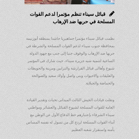
قبائل سيناء تنظم مؤتمرا لدعم القوات
المسلحة في حربها ضد الإرهاب
نظمت قبائل سيناء مؤتمرا جماهيريا حاشدا بمنطقه أبوزنيمه
بمحافظة جنوب سيناء لدعم القوات المسلحة والشرطة في
حربها ضد الإرهاب والوقوف جنبا إلى جنب مع جهود الدولة
الساعية لتنمية شبه جزيرة سيناء، حيث شارك فى المؤتمر
شيوخ وأهالى قبائل القرارشة والترابين ومزينة والحويطات
والعليقات والاحيوات وبنى واصل وأولاد سعيد والصوالحة
والحماضة والجبلاية.
ونقلت قيادات الجيش الثالث الميدانى تحيات وتقدير القيادة
العامة للقوات المسلحة لشيوخ القبائل والعشائر ومواطني
سيناء الشرفاء بإعتبارهم خط الدفاع الأول عن الوطن مع
أبناء القوات المسلحة لردع كل من تسول له نفسه المساس
بأمنه واستقرار شعبه العظيم.