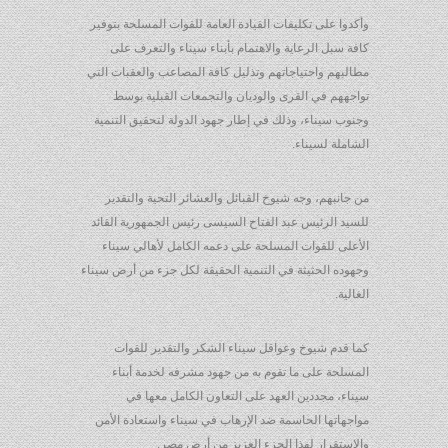
وأكدوا على تكليفات القيادة العامة للقوات المسلحة بتوفير
كافة سبل الرعاية والاهتمام بأبناء سيناء والتعرف على
مطالبهم واحتياجاتهم وتذليل كافة المصاعب والعقبات التي
تواجههم في القرى والوديان والتجمعات القبلية بوسط
وجنوب سيناء، وذلك في إطار جهود الدولة لتحقيق التنمية
الشاملة لسيناء.
من جانبهم، وجه شيوخ القبائل والعشائر التحية والتقدير
للسيد الرئيس عبد الفتاح السيسى رئيس الجمهورية القائد
الأعلى للقوات المسلحة على دعمه الكامل لأهالي سيناء
وجهوده الحثيثة في التنمية الحقيقة لكل جزء من أرض سيناء
الغالية.
كما قدم شيوخ وعواقل سيناء الشكر والتقدير للقوات
المسلحة على ما تقوم به من جهود مشرفه لخدمة أبناء
سيناء، مجددين العهد على التعاون الكامل معها في
مواجهاتها الحاسمة ضد الإرهاب في سيناء واستعادة الأمن
والاستقرار لهذا الجزء العزيز من أرض مصر.