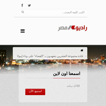
قادة مجموعة العشرين يتعهدون بـ “القضاء” على وباء إيبولا
اسمعنا اون لاين
64 ك ب/ث
استمع الآن