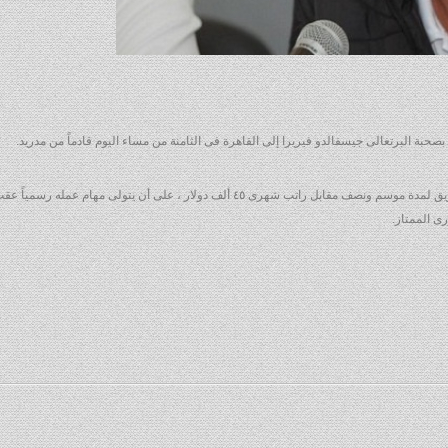
ة البرتغالى جيسفالدو فيريرا إلى القاهرة فى الثامنة من مساء اليوم قادماً من مدريد.
وكان الزمالك قد توصل لاتفاق مع فيريرا لتولى مهمة تدريب الفريق لمدة موسم ونصف مقابل راتب شهرى ٤٥ ألف دولار ، على أن يتولى مهام ع
ى الممتاز.