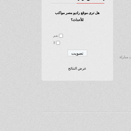
هل ترى موقع راديو مصر مواكب
للأحداث؟
نعم
لا
مله رسمياً عقب مباراة
عرض النتائج