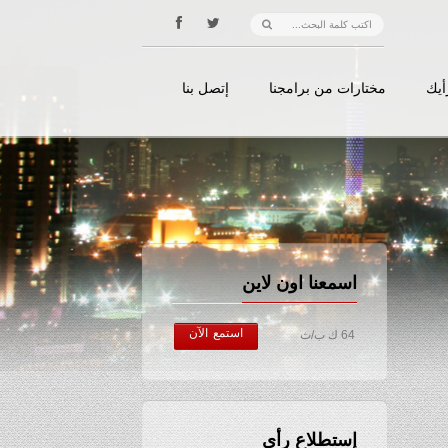
أيك
مختارات من برامجنا
إتصل بنا
اسمعنا اون لاين
استمع الآن
64 ك ب/ث
إستطلاع رأي