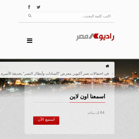
فى احتفالات نصر أكتوبر..معرض “السادات وأبطال النصر” بحديقة الأسرة
اسمعنا اون لاين
64 ك ب/ث
استمع الآن